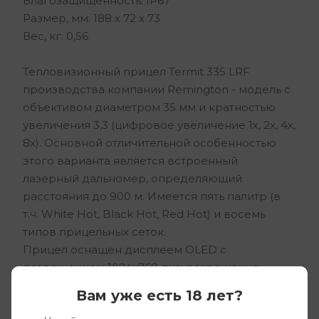
Влагозащищенность: IP67
Размер, мм: 188 х 72 х 73
Вес, кг: 0,56
Тепловизионный прицел Termit 335 LRF
производства компании Remington - модель с
объективом диаметром 35 мм и кратностью
увеличения 3,3 (цифровое увеличение 1х, 2х, 4х,
8х). Основной отличительной особенностью
этого варианта является встроенный
лазерный дальномер, определяющий
расстояния до 900 м. Имеется пять палитр (в
т.ч. White Hot, Black Hot, Red Hot) и восемь
типов прицельных сеток.
Прицел оснащен дисплеем OLED с
разрешением 1024x768 пкс; разрешение
сенсора - 384х288. Поддерживается режим
Вам уже есть 18 лет?
"картинка в картинке" (PiP). Имеются