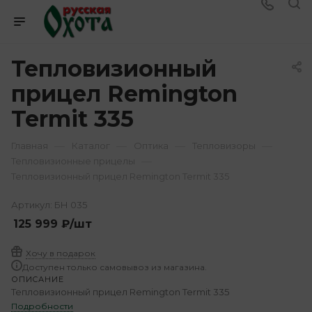
Тепловизионный
прицел Remington
Termit 335
—
—
—
—
Главная
Каталог
Оптика
Тепловизоры
—
Тепловизионные прицелы
Тепловизионный прицел Remington Termit 335
Артикул:
БН 035
125 999
₽
/шт
Хочу в подарок
Доступен только самовывоз из магазина.
ОПИСАНИЕ
Тепловизионный прицел Remington Termit 335
Подробности