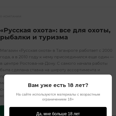
О КОМПАНИИ
«Русская охота»: все для охоты,
рыбалки и туризма
Магазин «Русская охота» в Таганроге работает с 2000
года, а в 2010 году к нему присоединился еще один —
в центре Ростова-на-Дону. С самого начала работы
была сделана ставка на широту ассортимента и
профессиональный подход — в каждом охотничьем
магазине можно не только купить оружие, патроны и
Вам уже есть 18 лет?
снаряжение, но также получить грамотную
На сайте используются материалы с возрастным
консультацию, узнать о новинках рынка.
ограничением 18+
ПОДРОБНОСТИ
Да, мне больше 18 лет