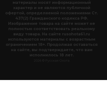
материалы носят информационный
характер и не являются публичной
офертой, определяемой положениями Ст.
437(2) Гражданского кодекса РФ.
Изображение товара на сайте может не
полностью соответствовать реальному
виду товара. На сайте rusohota61.ru
используются материалы с возрастным
ограничением 18+. Продолжая оставаться
на сайте, вы подтверждаете, что вам
исполнилось 18 лет.
2026 © Русская Охота