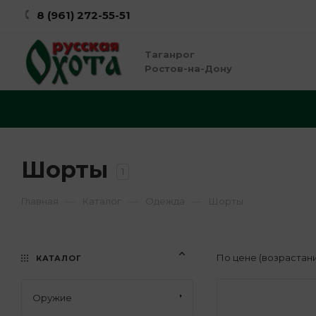
8 (961) 272-55-51
Таганрог
Ростов-на-Дону
Шорты
1
—
—
—
Главная
Каталог
Одежда
Шорты
По цене (возрастан
КАТАЛОГ
Оружие