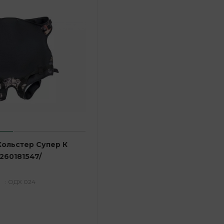
Хольстер Супер К
260181547/
: ОДХ 024