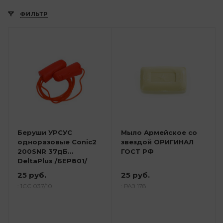
ФИЛЬТР
Беруши УРСУС
Мыло Армейское со
одноразовые Conic2
звездой ОРИГИНАЛ
200SNR 37дБ
ГОСТ РФ
DeltaPlus /БЕР801/
25 руб.
25 руб.
: 1СС 037/10
: РАЗ 178