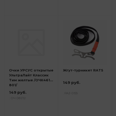
Очки УРСУС открытые
Жгут-турникет RATS
УльтраЛайт Классик
Тим желтые /ОЧК461-
149 руб.
801/
149 руб.
: РАЗ 0155
: ОЧ 081/12