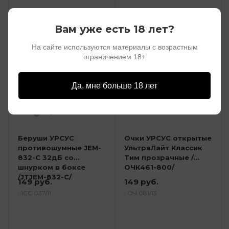
Вам уже есть 18 лет?
На сайте используются материалы с возрастным
ограничением 18+
Да, мне больше 18 лет
Беруши УРСУС
Очки УРСУС открытые
противошумные JEM-
УльтраЛайт Классик
832-C 32дБ со
Тим прозрачные /
шнурком в боксе
ОЧК461-800/
/JTJEM-832-С/
149 руб.
149 руб.
: 1СС 037/11
: ОЧ 081/13