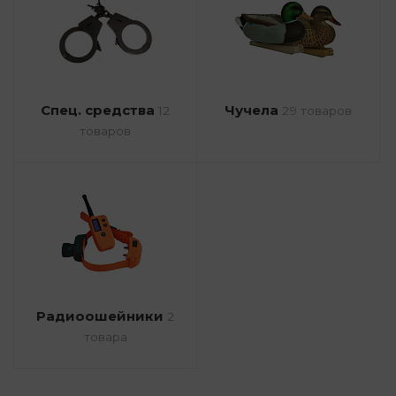
Спец. средства
Чучела
12
29 товаров
товаров
Радиоошейники
2
товара