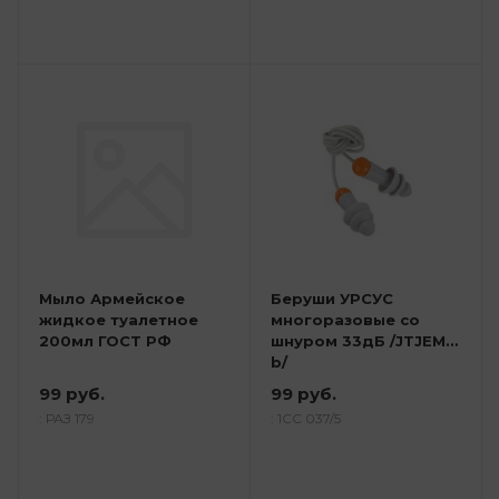
Мыло Армейское
Беруши УРСУС
жидкое туалетное
многоразовые со
200мл ГОСТ РФ
шнуром 33дБ /JTJEM1-
b/
99 руб.
99 руб.
: РАЗ 179
: 1СС 037/5