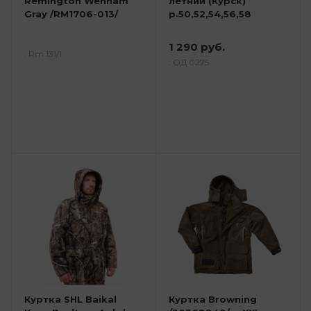
Remington Wenham
летний (Курск)
Gray /RM1706-013/
р.50,52,54,56,58
1 290 руб.
: Rm 131/1
: ОД 0275
Куртка SHL Baikal
Куртка Browning