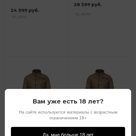
28 599 руб.
24 999 руб.
: BL 89/M
: BL 55/M
Вам уже есть 18 лет?
На сайте используются материалы с возрастным
ограничением 18+
Куртка Blaser р.M
Куртка Blaser р.L
/121056-136-551/
/121056-136-551/
Да, мне больше 18 лет