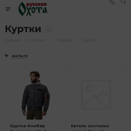
Куртки
22
—
—
—
Главная
Каталог
Одежда
Куртки
ФИЛЬТР
Куртка-бомбер
Китель охотника