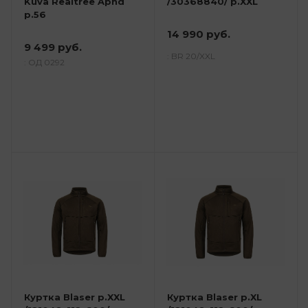
Kuva Realtree Aphd
/30368840/ р.XXL
р.56
14 990 руб.
9 499 руб.
: BR 20/XXL
: ОД 0292
Куртка Blaser р.XXL
Куртка Blaser р.XL