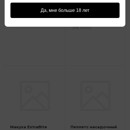
металлический
Кукурузное запах
червя 150мл
Да, мне больше 18 лет
49 руб.
55 руб.
: 2РЕ 033/1
: 2РЕ 0010/1
Макуха ExtraBite
Пеллетс насадочный