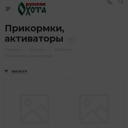
Прикормки,
активаторы
85
—
—
—
Главная
Каталог
Рыбалка
Прикормки, активаторы
ФИЛЬТР