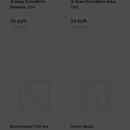
d-8мм ExtraBite
d-8мм ExtraBite Мед
Ваниль /1уп
/1уп
22 руб.
22 руб.
: 2РЕ 017/1
: 2РЕ 031/1
Болтушка Fish.ka
Пластфиш