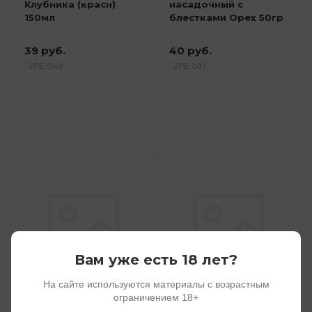
Клубника (красн)
насадочный с
150мл
блестками Орех 50гр
39 руб.
40 руб.
: 2РЕ 049
: 2РЕ 031
Вам уже есть 18 лет?
На сайте используются материалы с возрастным
ограничением 18+
Экстрактор
Тесто Fish.ka