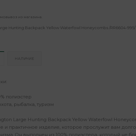
амовывоз из магазина.
rge Hunting Backpack Yellow Waterfowl Honeycombs /RR6604-995/
НАЛИЧИЕ
ки:
0% полиэстер
хота, рыбалка, туризм
gton Large Hunting Backpack Yellow Waterfowl Honeyco
е и практичное изделие, которое прослужит вам долго
ризма. Он выполнен из 100% полиэстера, который не бо