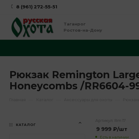
8 (961) 272-55-51
Таганрог
Ростов-на-Дону
Рюкзак Remington Large
Honeycombs /RR6604-9
—
—
—
Главная
Каталог
Аксессуары для охоты
Рюкзак
Артикул:
Rm 17
КАТАЛОГ
9 999
₽
/шт
Есть в наличии