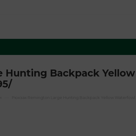
 Hunting Backpack Yellow
95/
—
и
Рюкзак Remington Large Hunting Backpack Yellow Waterfow