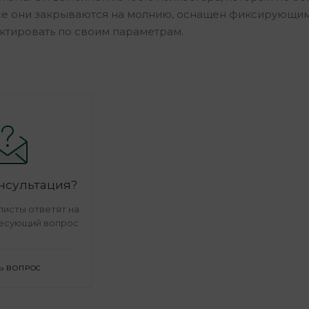
се они закрываются на молнию, оснащен фиксирующи
тировать по своим параметрам.
нсультация?
исты ответят на
есующий вопрос
Ь ВОПРОС