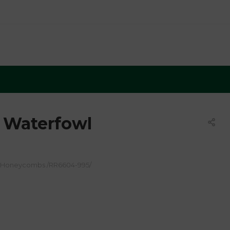
 Waterfowl
l Honeycombs /RR6604-995/