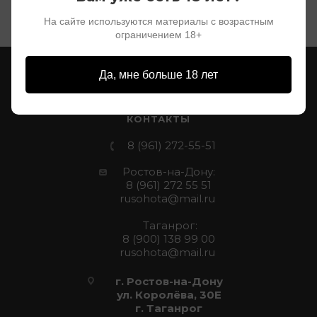
На сайте используются материалы с возрастным
ограничением 18+
О КОМПАНИИ
КАК КУПИТЬ
Да, мне больше 18 лет
ПРОИЗВОДИТЕЛИ
МАГАЗИНЫ
КОНТАКТЫ
8 (961) 272-55-51
Ростов-на-Дону:
8 (961) 272 55 51
rusohota@mail.ru
Таганрог:
8 (900) 138 99 00
rusohota@mail.ru
г. Ростов-на-Дону
ул. Королёва, 30Е
г. Таганрог