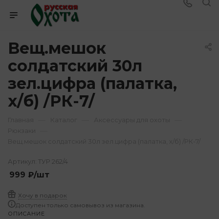
Вещ.мешок
солдатский 30л
зел.цифра (палатка,
х/б) /РК-7/
—
—
—
Главная
Каталог
Аксессуары для охоты
—
Рюкзаки
Вещ.мешок солдатский 30л зел.цифра (палатка, х/б) /РК-7/
Артикул:
ТУР 262/4
999
₽
/шт
Хочу в подарок
Доступен только самовывоз из магазина.
ОПИСАНИЕ