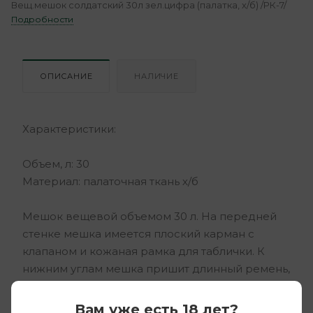
Вещ.мешок солдатский 30л зел.цифра (палатка, х/б) /РК-7/
Подробности
ОПИСАНИЕ
НАЛИЧИЕ
Характеристики:
Объем, л: 30
Материал: палаточная ткань х/б
Мешок вещевой объемом 30 л. На передней
стенке мешка имеется плоский карман с
клапаном и кожаная рамка для таблички. К
нижним углам мешка пришит длинный ремень,
которым стягивается верх мешка и
формируются лямки.
Вам уже есть 18 лет?