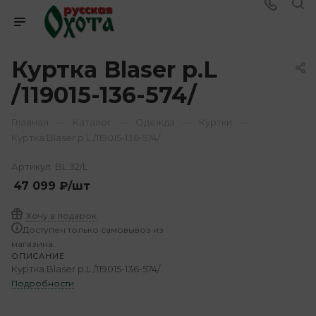
Куртка Blaser р.L
/119015-136-574/
—
—
—
—
Главная
Каталог
Одежда
Куртки
Куртка Blaser р.L /119015-136-574/
Артикул:
BL 32/L
47 099
₽
/шт
Хочу в подарок
Доступен только самовывоз из
магазина.
ОПИСАНИЕ
Куртка Blaser р.L /119015-136-574/
Подробности