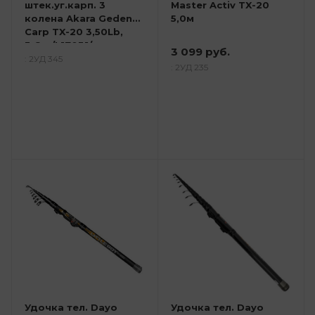
штек.уг.карп. 3
Master Activ TX-20
колена Akara Geden
5,0м
Carp TX-20 3,50Lb,
3,6м /L17031/
3 099 руб.
: 2УД 345
: 2УД 235
Удочка тел. Dayo
Удочка тел. Dayo