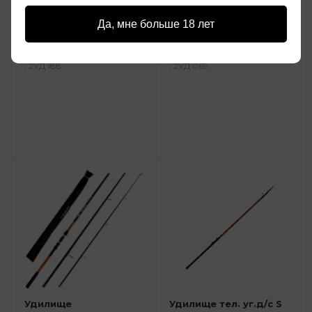
AKARA Samurai IM9
AKARA Float Bolo (15-
(10-30) 4,0м
35) 5,0м
Да, мне больше 18 лет
2 999 руб.
2 999 руб.
: 2УД 188
: 2УД 069
Удилище
Удилище тел. уг.д/с S