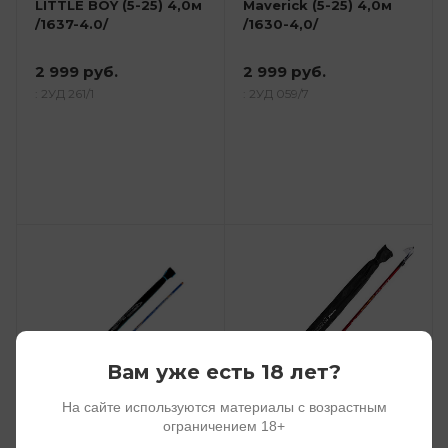
LITTLE BOY (5-25) 4,0м
Maverick (5-25) 4,0м
/1637-4.0/
/1630-4,0/
2 999 руб.
2 999 руб.
: 2УД 261/1
: 2УД 059/7
Вам уже есть 18 лет?
На сайте используются материалы с возрастным
ограничением 18+
Удилище тел. уг.д/с
Удилище тел. уг.д/с