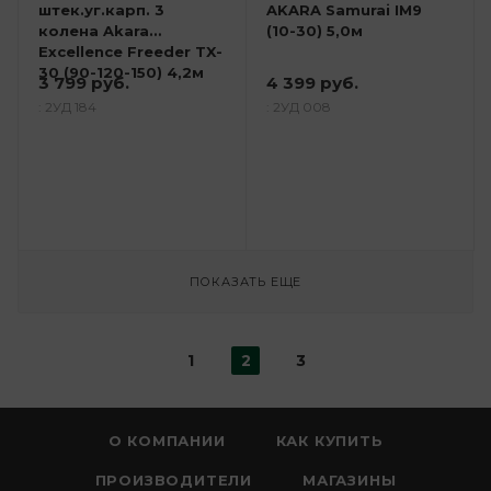
штек.уг.карп. 3
AKARA Samurai IM9
колена Akara
(10-30) 5,0м
Excellence Freeder TX-
30 (90-120-150) 4,2м
3 799 руб.
4 399 руб.
: 2УД 184
: 2УД 008
ПОКАЗАТЬ ЕЩЕ
1
2
3
О КОМПАНИИ
КАК КУПИТЬ
ПРОИЗВОДИТЕЛИ
МАГАЗИНЫ