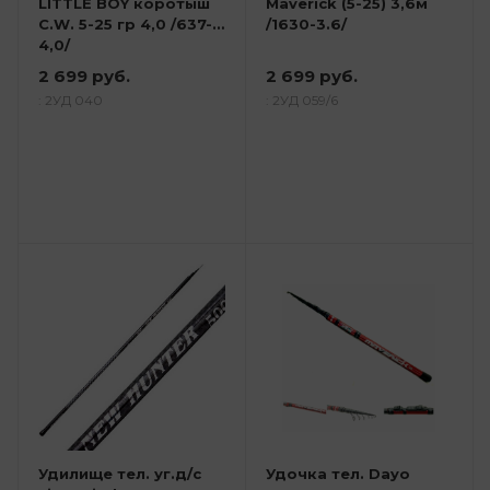
LITTLE BOY коротыш
Maverick (5-25) 3,6м
C.W. 5-25 гр 4,0 /637-
/1630-3.6/
4,0/
2 699 руб.
2 699 руб.
: 2УД 040
: 2УД 059/6
Удилище тел. уг.д/с
Удочка тел. Dayo