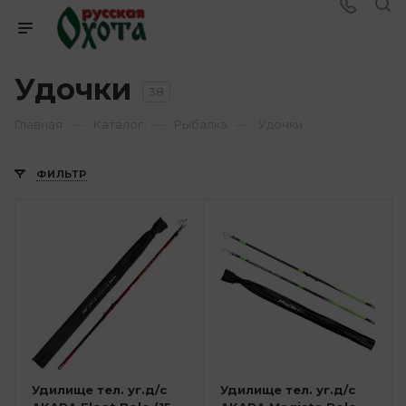
Удочки
38
—
—
—
Главная
Каталог
Рыбалка
Удочки
ФИЛЬТР
Удилище тел. уг.д/с
Удилище тел. уг.д/с