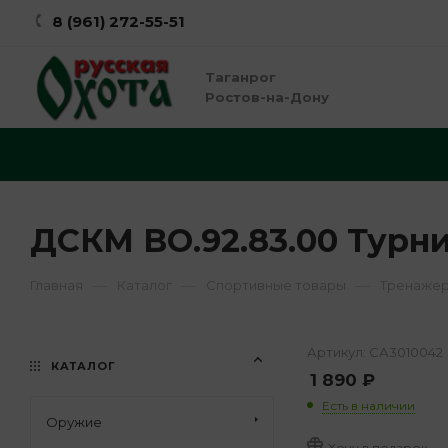
8 (961) 272-55-51
Таганрог
Ростов-на-Дону
ДСКМ ВО.92.83.00 Турн
—
—
—
Главная
Каталог
Спортивные товары
Тренаже
Артикул:
СА3010042
КАТАЛОГ
1 890
₽
Есть в наличии
Оружие
Хочу в подарок