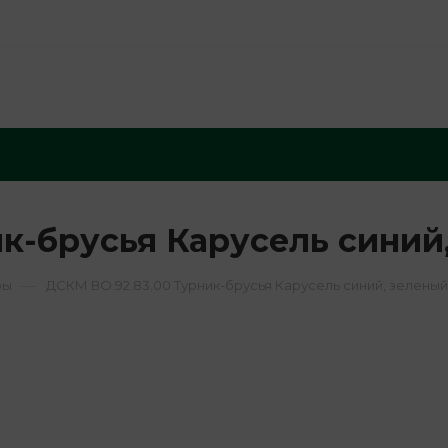
ик-брусья Карусель синий
—
ры
ДСКМ ВО.92.83.00 Турник-брусья Карусель синий, зеленый