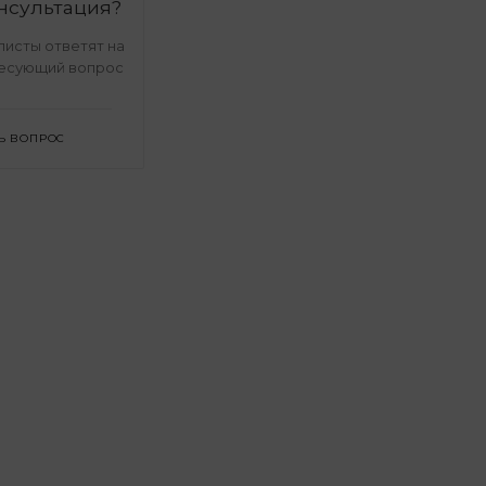
нсультация?
исты ответят на
есующий вопрос
Ь ВОПРОС