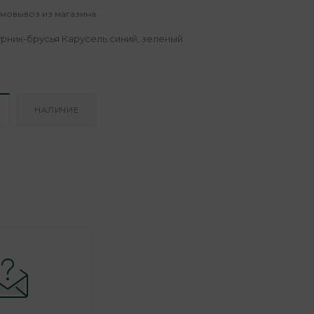
амовывоз из магазина.
урник-брусья Карусель синий, зеленый
НАЛИЧИЕ