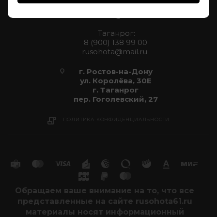
8 (961) 272 55 51
rusohota@mail.ru
Таганрог:
8 (900) 138 99 00
rusohota@mail.ru
г. Ростов-на-Дону
ул. Королёва, 30Е
г. Таганрог
пер. Гоголевский, 27
ПОЛИТИКА КОНФИДЕНЦИАЛЬНОСТИ
Обращаем ваше внимание на то, что все
представленные на сайте rusohota61.ru
материалы носят информационный