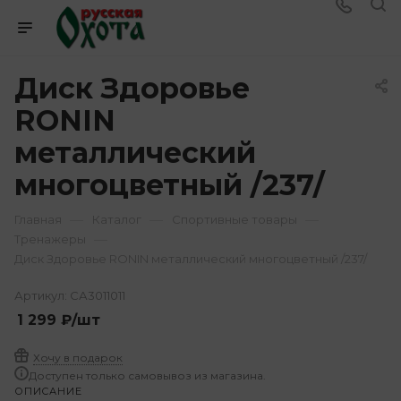
Диск Здоровье
RONIN
металлический
многоцветный /237/
—
—
—
Главная
Каталог
Спортивные товары
—
Тренажеры
Диск Здоровье RONIN металлический многоцветный /237/
Артикул:
СА3011011
1 299
₽
/шт
Хочу в подарок
Доступен только самовывоз из магазина.
ОПИСАНИЕ