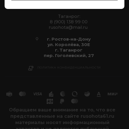
rusohota@mail.ru
Таганрог:
8 (900) 138 99 00
rusohota@mail.ru
г. Ростов-на-Дону
ул. Королёва, 30Е
г. Таганрог
пер. Гоголевский, 27
ПОЛИТИКА КОНФИДЕНЦИАЛЬНОСТИ
Обращаем ваше внимание на то, что все
представленные на сайте rusohota61.ru
материалы носят информационный
характер и не являются публичной