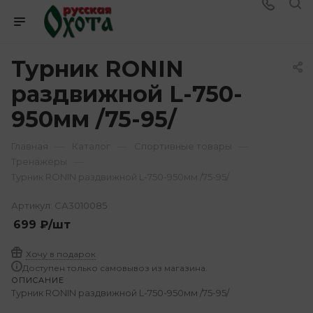
Турник RONIN
раздвижной L-750-
950мм /75-95/
—
—
—
Главная
Каталог
Спортивные товары
—
Тренажеры
Турник RONIN раздвижной L-750-950мм /75-95/
Артикул:
СА3010085
699
₽
/шт
Хочу в подарок
Доступен только самовывоз из магазина.
ОПИСАНИЕ
Турник RONIN раздвижной L-750-950мм /75-95/