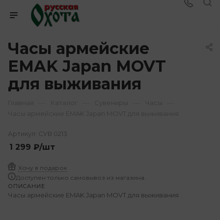
Часы армейские
EMAK Japan MOVT
для выживания
—
—
—
—
Главная
Каталог
Сувениры
Часы
Часы армейские EMAK Japan MOVT для выживания
Артикул:
СУВ 0213
1 299
₽
/шт
Хочу в подарок
Доступен только самовывоз из магазина.
ОПИСАНИЕ
Часы армейские EMAK Japan MOVT для выживания