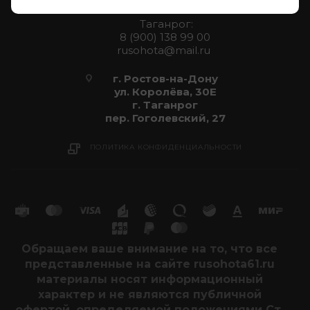
Таганрог:
8 (900) 138 99 00
rusohota@mail.ru
г. Ростов-на-Дону
ул. Королёва, 30Е
г. Таганрог
пер. Гоголевский, 27
ПОЛИТИКА КОНФИДЕНЦИАЛЬНОСТИ
Обращаем ваше внимание на то, что все
представленные на сайте rusohota61.ru
материалы носят информационный
характер и не являются публичной
офертой, определяемой положениями Ст.