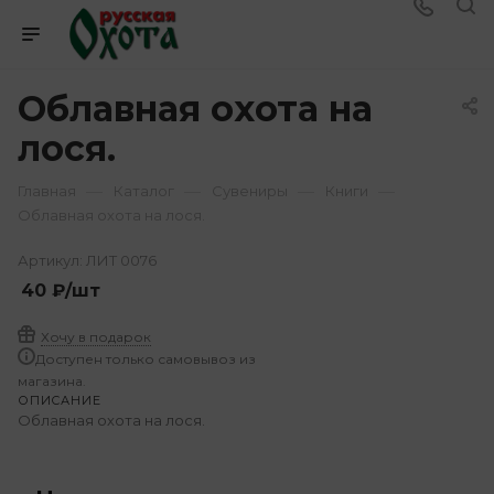
Облавная охота на
лося.
—
—
—
—
Главная
Каталог
Сувениры
Книги
Облавная охота на лося.
Артикул:
ЛИТ 0076
40
₽
/шт
Хочу в подарок
Доступен только самовывоз из
магазина.
ОПИСАНИЕ
Облавная охота на лося.