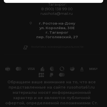
Таганрог:
8 (900) 138 99 00
rusohota@mail.ru
г. Ростов-на-Дону
ул. Королёва, 30Е
г. Таганрог
пер. Гоголевский, 27
ПОЛИТИКА КОНФИДЕНЦИАЛЬНОСТИ
Обращаем ваше внимание на то, что все
представленные на сайте rusohota61.ru
материалы носят информационный
характер и не являются публичной
офертой, определяемой положениями Ст.