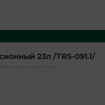
онный 23л /TRS-091.1/
RAMP компрессионный 23л /TRS-091.1/