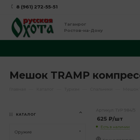
8 (961) 272-55-51
Таганрог
Ростов-на-Дону
Мешок TRAMP компресси
—
—
—
—
Главная
Каталог
Туризм
Спальники
Мешок T
Артикул:
ТУР 984/5
КАТАЛОГ
625
₽
/шт
Есть в наличии
Оружие
Хочу в подарок