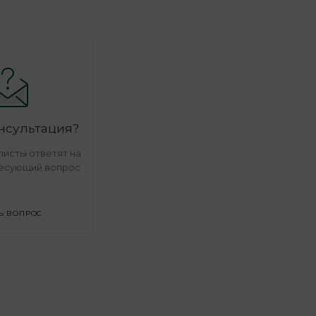
нсультация?
исты ответят на
есующий вопрос
Ь ВОПРОС