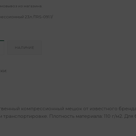
амовывоз из магазина.
ссионный 23л /TRS-091.1/
НАЛИЧИЕ
ки:
венный компрессионный мешок от известного бренда
и транспортировке. Плотность материала: 110 г/м2. Дл