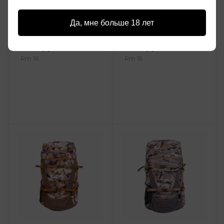
Рюкзак Remington
Рюкзак Remington
Large Hunting
Large Hunting
Да, мне больше 18 лет
Backpack Green
Backpack Timber
Forest /RR6604-997/
/RR6602-991/
8 399 руб.
8 399 руб.
: Rm 16
: Rm 15