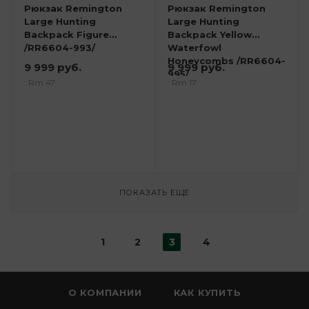
Рюкзак Remington
Рюкзак Remington
Large Hunting
Large Hunting
Backpack Figure
Backpack Yellow
/RR6604-993/
Waterfowl
Honeycombs /RR6604-
9 999 руб.
9 999 руб.
995/
: Rm 47
: Rm 17
ПОКАЗАТЬ ЕЩЕ
1
2
3
4
О КОМПАНИИ
КАК КУПИТЬ