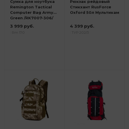
Сумка для ноутбука
Рюкзак рейдовый
Remington Tactical
Стикхант RusForce
Computer Bag Army
Oxford 50л Мультикам
Green /RK7007-306/
3 999 руб.
4 399 руб.
: Rm 170
: ТУР 202/3