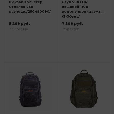
Рюкзак Хольстер
Баул VEKTOR
Стрелок 25л
вещевой 110л
разноцв./250490090/
водонепроницаемый
/3-30зду/
5 299 руб.
7 399 руб.
: 1АК 0021/16
: ТУР 205/21