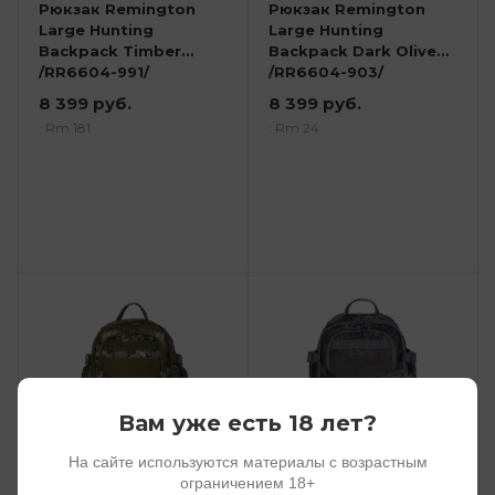
Рюкзак Remington
Рюкзак Remington
Large Hunting
Large Hunting
Backpack Timber
Backpack Dark Olive
/RR6604-991/
/RR6604-903/
8 399 руб.
8 399 руб.
: Rm 181
: Rm 24
Вам уже есть 18 лет?
На сайте используются материалы с возрастным
ограничением 18+