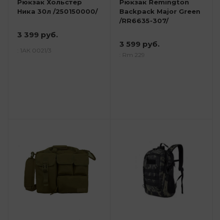
Рюкзак Хольстер
Рюкзак Remington
Ника 30л /250150000/
Backpack Major Green
/RR6635-307/
3 399 руб.
3 599 руб.
: 1АК 0021/3
: Rm 229