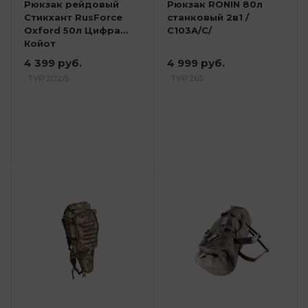
Рюкзак рейдовый
Рюкзак RONIN 80л
Стикхант RusForce
станковый 2в1 /
Oxford 50л Цифра
С103A/C/
Койот
4 399 руб.
4 999 руб.
: ТУР 202/5
: ТУР 263